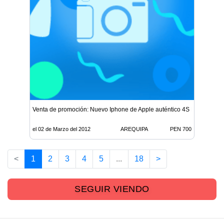
Venta de promoción: Nuevo Iphone de Apple auténtico 4S Porsche De
el 02 de Marzo del 2012
AREQUIPA
PEN 700
<
1
2
3
4
5
...
18
>
SEGUIR VIENDO